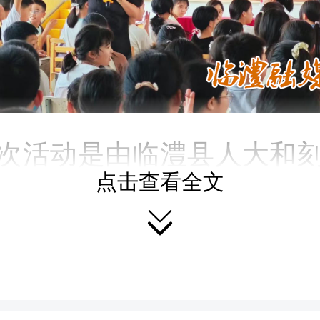
次活动是由临澧县人大和
点击查看全文
合举行的。活动中，沈海

春之心，家国之梦”这一主
音频、图片、视频等方式