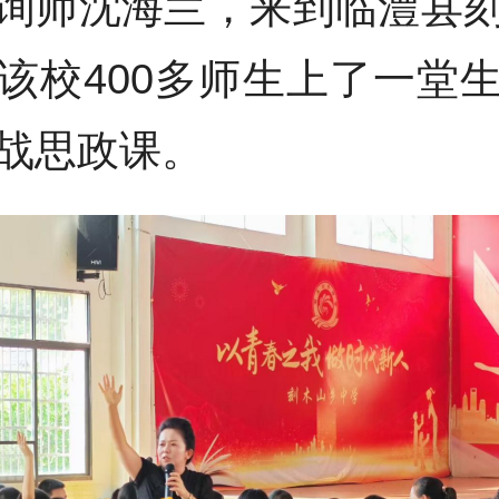
询师沈海兰，来到临澧县
该校400多师生上了一堂
战思政课。