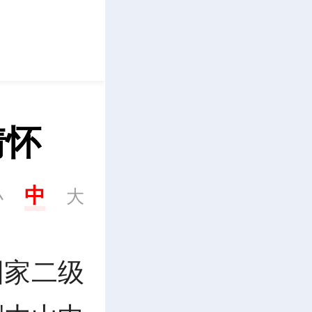
立即下载
情怀
中
小
大
国家二级