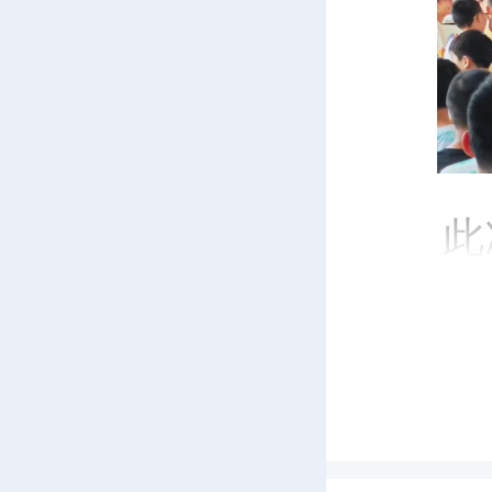
此
人大联
挠“青
文字、