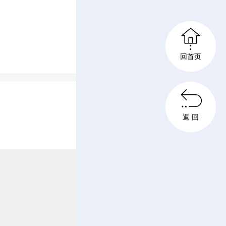
屈的身

苦奋斗，
回首页
、无私奉

返 回
表示不仅
力量，将
来，好好