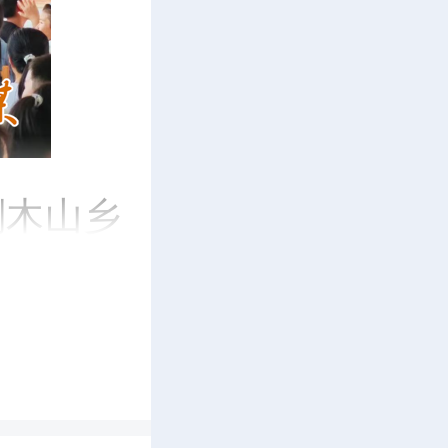
刻木山乡
兰紧紧围
题，运用
，让师学