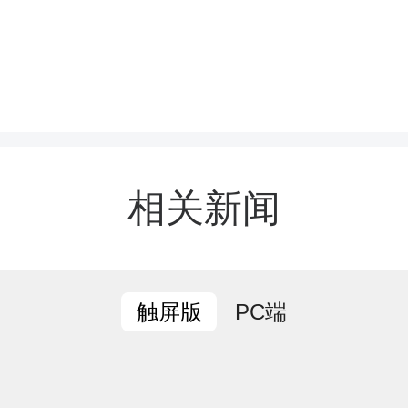
到了战地的呐喊，目睹了不
加坚定了理想信念。将艰
牲，百折不挠、坚忍不拔
国情怀深深植入了心田。
相关新闻
学们听后热血沸腾,纷纷
PC端
触屏版
历史，更要从中汲取精神
长与祖国发展紧密结合起