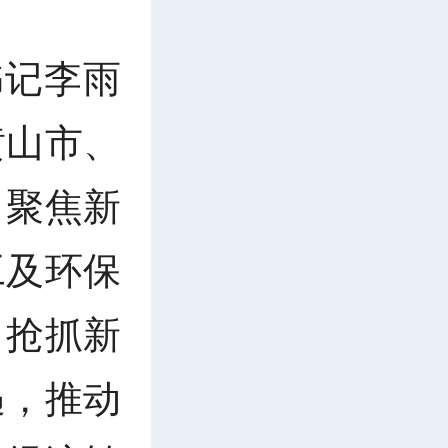
书记李雨
黄山市、
，聚焦新
工及环保
，抢抓新
遇，推动