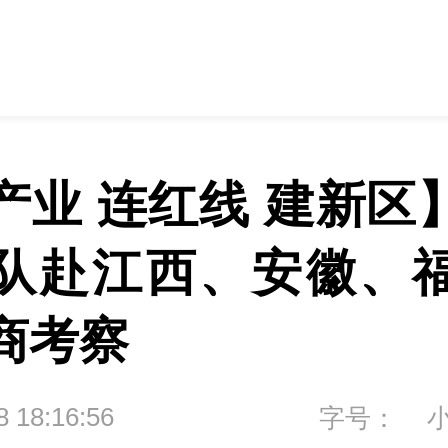
产业 连红线 建新区
队赴江西、安徽、
商考察
8 18:16:56
字号：