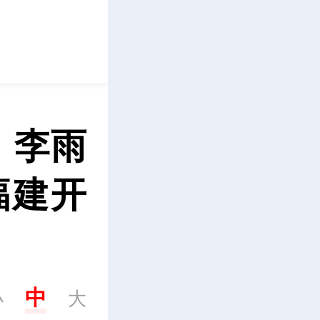
立即下载
】李雨
福建开
中
小
大