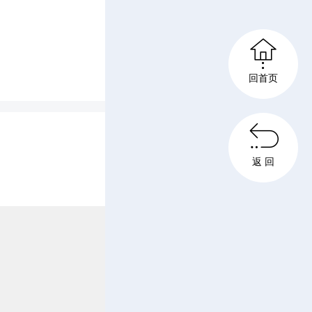

回首页
雨初一行

永越新型
返 回
解园区规
。座谈会
钙产业的