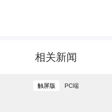
弋阳县新材料产业园，李
相关新闻
新材料产业园展厅、江西
限公司等地考察，详细了
PC端
触屏版
品研发及市场拓展等情况
阳县全面介绍了当地碳酸