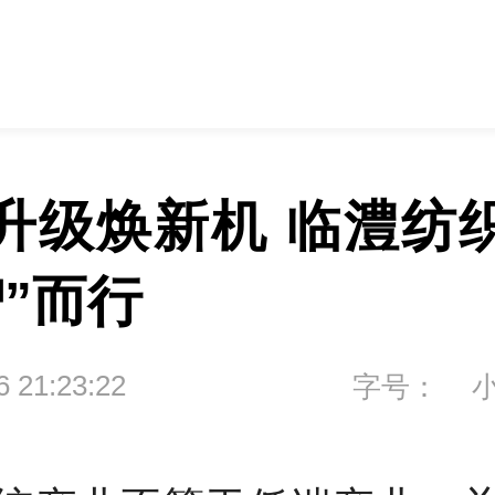
升级焕新机 临澧纺
智”而行
6 21:23:22
字号：