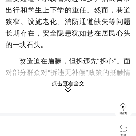
出行和学生上下学的重任。然而，巷道
狭窄、设施老化、消防通道缺失等问题
长期存在，安全隐患犹如悬在居民心头
的一块石头。
改造迫在眉睫，但拆违先“拆心”。面
对部分群众对“拆违无补偿”政策的抵触情
绪，黄书记带着社区干部挨家挨户走
点击查看全文

访，把政策讲透、把法理说明。“白天大

家要上班，我们就晚上去。”社区工作人
回首页
员回忆道。

返 回