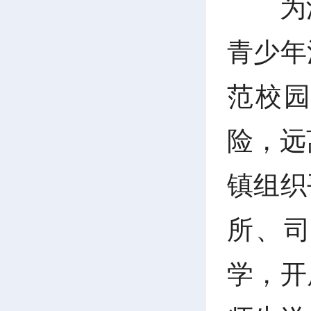
为
青少年
范校
险，远
镇组织
所、
学，开