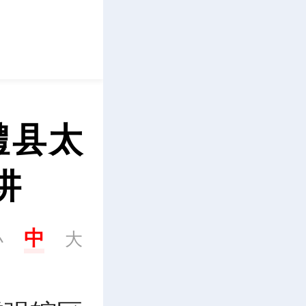
立即下载
澧县太
讲
中
小
大