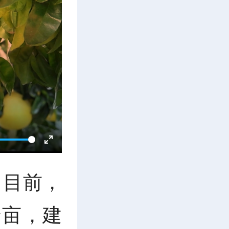
E
。目前，
n
余亩，建
t