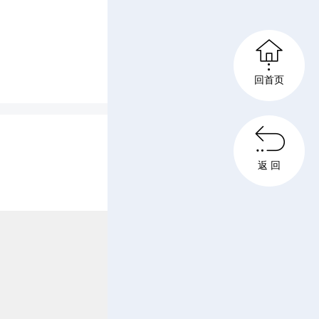
c
里依然选

r
回首页
前月下，
e
在枝头，

e
返 回
n