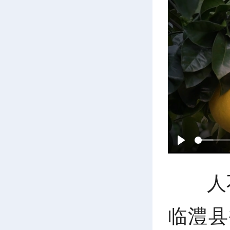
P
人
l
临澧县
a