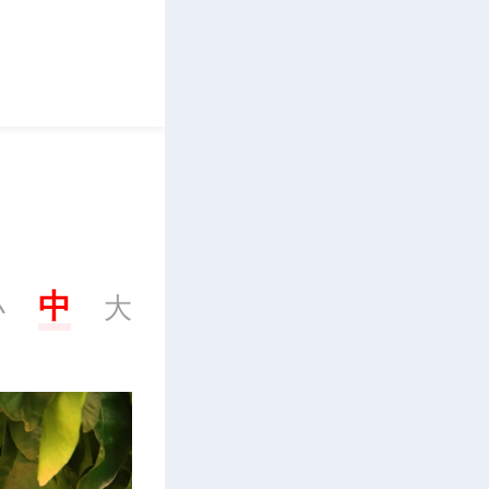
立即下载
中
小
大