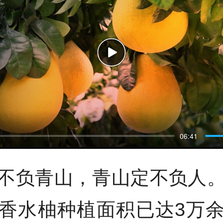
P
l
06:41
a
y
不负青山，青山定不负人
香水柚种植面积已达3万