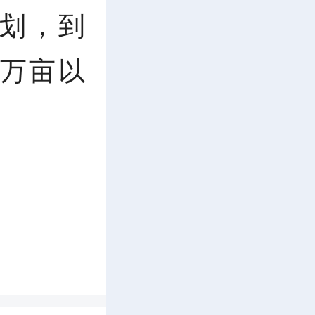
划，到
e
5万亩以
r
。
f
u
的乡土品
l
的“黄金
l
们还看到
s
上种下梦