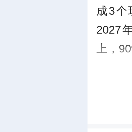
成3
y
202
上，9
一
种，蜕
果”。
这样一