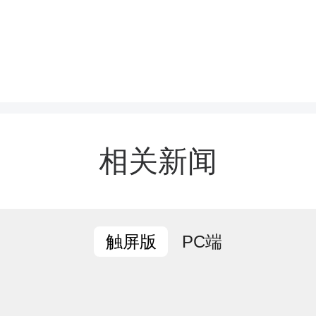
风雪中抱紧彼此，在绝望
对方，最好的爱情不是花
雪同舟，甜蜜的柚子不止
相关新闻
间。
澧县融媒体中心
PC端
触屏版
安峰 向晋醇 辛绪祥
妹英