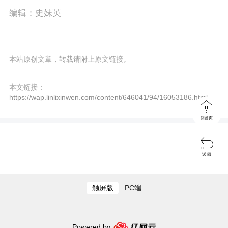
e
编辑：史妹英
e
n
本站原创文章，转载请附上原文链接。
本文链接：
https://wap.linlixinwen.com/content/646041/94/16053186.html

回首页

返 回
触屏版
PC端
Powered by