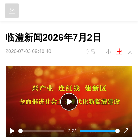
立即下载
临澧新闻2026年7月2日
中
2026-07-03 09:40:40
字号：
小
大
P
l
13:23