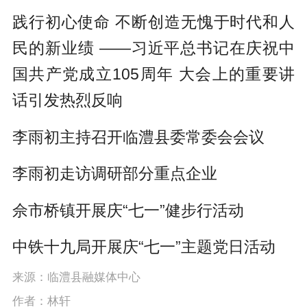
P
E
a
践行初心使命 不断创造无愧于时代和人
l
n
y
民的新业绩 ——习近平总书记在庆祝中
a
t
国共产党成立105周年 大会上的重要讲
y
e
话引发热烈反响
r
f
李雨初主持召开临澧县委常委会会议
u
李雨初走访调研部分重点企业
l
l
佘市桥镇开展庆“七一”健步行活动
s
中铁十九局开展庆“七一”主题党日活动
c
来源：临澧县融媒体中心
r
作者：林轩