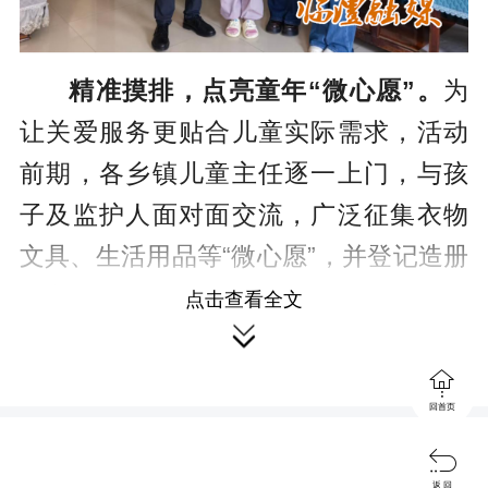
精准摸排，点亮童年“微心愿”。
为
让关爱服务更贴合儿童实际需求，活动
前期，各乡镇儿童主任逐一上门，与孩
子及监护人面对面交流，广泛征集衣物
文具、生活用品等“微心愿”，并登记造册
建立台账。县民政局精准兑现，为143名
点击查看全文

孩子量身定制专属“暖心礼包”，确保爱心
物资送到孩子心坎上。

回首页

返 回