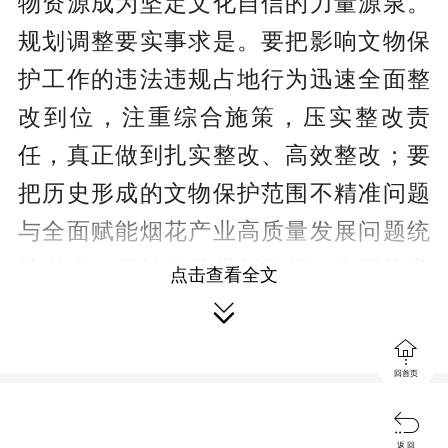
物资源成为坚定文化自信的力量源泉。
规划调整要实事求是。要把影响文物保
护工作的违法违规占地行为迅速全面整
改到位，注重综合施策，压实整改责
任，真正做到扎实整改、高效整改；要
把历史形成的文物保护范围不精准问题
与全面赋能烟花产业高质量发展问题统
筹考虑，坚持科学规划引领，在严格遵
点击查看全文
循历史文化遗产保护规范的基础上优化

产业布局，同步健全文物保护长效管理

回首页
机制和烟花产业转型升级促进机制。政
策宣传要入脑入心。要加大宣传力度，

返 回